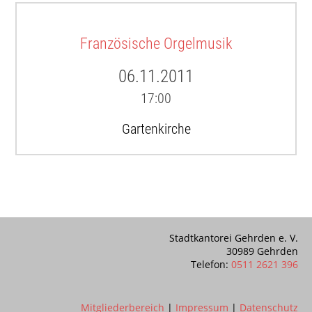
Französische Orgelmusik
06.11.2011
17:00
Gartenkirche
Stadtkantorei Gehrden e. V.
30989 Gehrden
Telefon:
0511 2621 396
Mitgliederbereich
|
Impressum
|
Datenschutz